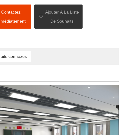
Contactez
Ajouter À La Liste
mmédiatement
De Souhaits
uits connexes