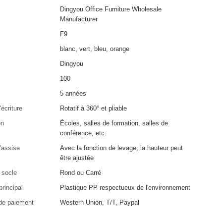
Dingyou Office Furniture Wholesale
Manufacturer
F9
blanc, vert, bleu, orange
Dingyou
100
5 années
écriture
Rotatif à 360° et pliable
on
Écoles, salles de formation, salles de
conférence, etc.
'assise
Avec la fonction de levage, la hauteur peut
être ajustée
 socle
Rond ou Carré
principal
Plastique PP respectueux de l'environnement
de paiement
Western Union, T/T, Paypal