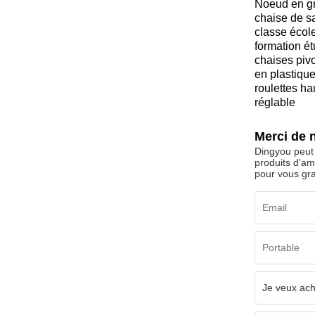
Noeud en g
chaise de sa
classe écol
formation ét
chaises piv
en plastiqu
roulettes ha
réglable
Merci de 
Dingyou peut 
produits d'am
pour vous gr