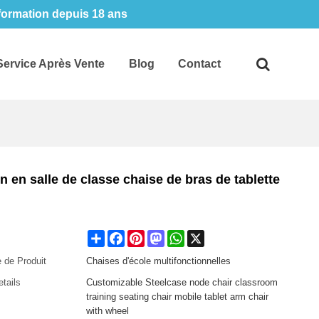
 formation depuis 18 ans
Service Après Vente
Blog
Contact
en salle de classe chaise de bras de tablette
Share
Facebook
Pinterest
Mastodon
WhatsApp
X
 de Produit
Chaises d'école multifonctionnelles
etails
Customizable Steelcase node chair classroom
training seating chair mobile tablet arm chair
with wheel