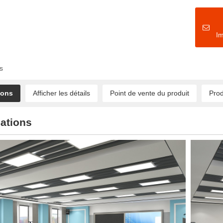
I
s
ions
Afficher les détails
Point de vente du produit
Prod
ations