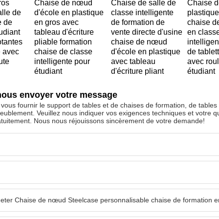
ros
Chaise de nœud
Chaise de salle de
Chaise 
lle de
d'école en plastique
classe intelligente
plastique
e de
en gros avec
de formation de
chaise d
udiant
tableau d'écriture
vente directe d'usine
en class
otantes
pliable formation
chaise de nœud
intelligen
e avec
chaise de classe
d'école en plastique
de tablet
ute
intelligente pour
avec tableau
avec roul
étudiant
d'écriture pliant
étudiant
nous envoyer votre message
vous fournir le support de tables et de chaises de formation, de tables
eublement. Veuillez nous indiquer vos exigences techniques et votre 
atuitement. Nous nous réjouissons sincèrement de votre demande!