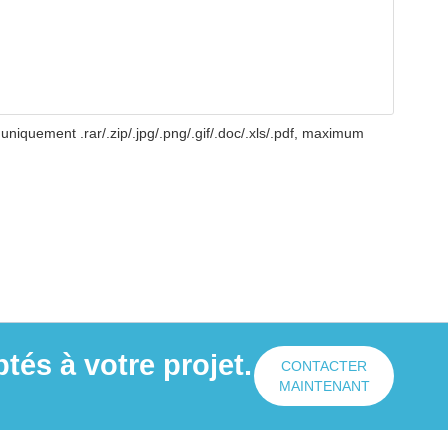
uniquement .rar/.zip/.jpg/.png/.gif/.doc/.xls/.pdf, maximum
és à votre projet.
CONTACTER
MAINTENANT