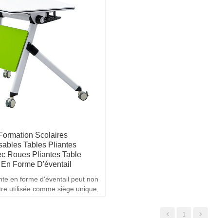
Formation Scolaires
sables Tables Pliantes
c Roues Pliantes Table
e En Forme D'éventail
ante en forme d'éventail peut non
re utilisée comme siège unique,
alement être épissée en cercle
ussion.
1