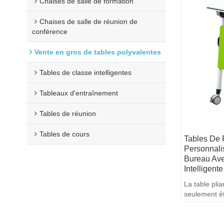
Chaises de salle de formation
Chaises de salle de réunion de
conférence
Vente en gros de tables polyvalentes
Tables de classe intelligentes
Tableaux d'entraînement
Tables de réunion
Tables de cours
Tables De 
Personnali
Bureau Ave
Intelligent
La table pli
seulement êt
mais peut ég
pour la disc