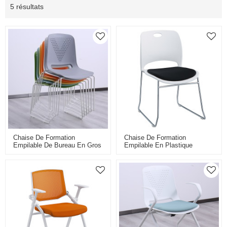
5 résultats
Chaise De Formation
Chaise De Formation
Empilable De Bureau En Gros
Empilable En Plastique
Chaises De Réunion En
Robuste De Vente Directe
Plastique De Salle De
D'usine Chaise De Salle De
Conférence Pour Les Espaces
Réunion D'attente De
Multifonctionnels
Conférence De Bureau De
Siège Avec Le Cadre En
Métal