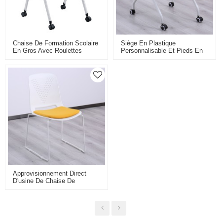
Chaise De Formation Scolaire
Siège En Plastique
En Gros Avec Roulettes
Personnalisable Et Pieds En
Tableau D'écriture Chaise De
Fer Chaise D'entraînement
Classe Empilable Pliable Pour
Confortable Chaise D'école
Étudiant
Chaise De Salle De Réunion
Pour Conférence Ou Salle De
Classe
Approvisionnement Direct
D'usine De Chaise De
Formation En Plastique
D'étudiant En Gros Pour La
Salle De Classe D'école Et La
Salle De Formation Avec Le
Dos Respirant