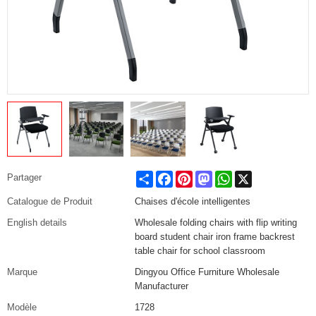
Share
Facebook
Pinterest
Mastodon
WhatsApp
X
Partager
Catalogue de Produit
Chaises d'école intelligentes
English details
Wholesale folding chairs with flip writing
board student chair iron frame backrest
table chair for school classroom
Marque
Dingyou Office Furniture Wholesale
Manufacturer
Modèle
1728