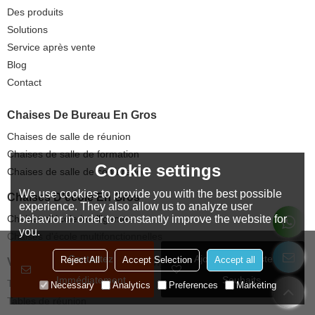
Des produits
Solutions
Service après vente
Blog
Contact
Chaises De Bureau En Gros
Chaises de salle de réunion
Chaises de salle de formation
Cookie settings
Chaises de salle de conférence
We use cookies to provide you with the best possible
Chaises D'école En Gros
experience. They also allow us to analyze user
behavior in order to constantly improve the website for
Chaises d'école intelligentes
you.
Chaises d'école multifonctionnelles
Contactez
Ajouter À La Liste De
Reject All
Accept Selection
Accept all
Vente En Gros De Tables Polyvalentes
Immédiatement
Souhaits
Tables de classe intelligentes
Necessary
Analytics
Preferences
Marketing
Tables de réunion