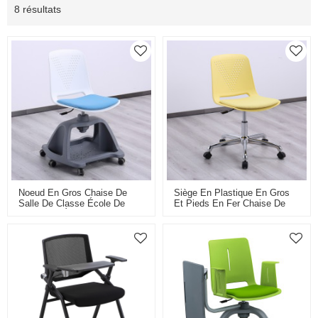
8 résultats
Noeud En Gros Chaise De
Siège En Plastique En Gros
Salle De Classe École De
Et Pieds En Fer Chaise De
Formation Étudiant Chaises
Formation Pivotante De
Pivotantes En Plastique Avec
Simplicité Moderne Pour
Roulettes Haute Réglable
Laboratoire De Classe Ou
Salle De Conférence Avec
Ascenseur