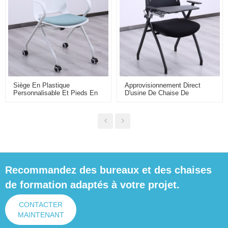
Siège En Plastique
Approvisionnement Direct
Personnalisable Et Pieds En
D'usine De Chaise De
Fer Chaise D'entraînement
Formation Pliante En Gros
Confortable Chaise D'école
Pour La Conférence De Salle
Chaise De Salle De Réunion
De Classe Et La Salle De
Pour Conférence Ou Salle De
Formation Avec La Planche
Classe
Pliante
Recommandez des bureaux et des chaises
de formation adaptés à votre projet.
CONTACTER
MAINTENANT