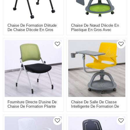
Chaise De Formation D'étude
Chaise De Nœud D'école En
De Chaise D'école En Gros
Plastique En Gros Avec
Avec Alimentation Directe
Tableau D'écriture Pliable
D'usine De Tableau D'écriture
Formation Chaise De Classe
Pour Salle De Classe
Intelligente Pour Étudiant
Intelligente Et Salle De
Réunion
Fourniture Directe D'usine De
Chaise De Salle De Classe
Chaise De Formation Pliante
Intelligente De Formation De
Personnalisable Pour Le
Vente Directe D'usine Chaise
Dossier En Maille De Salle De
De Nœud D'école En
Conférence Et De Salle De
Plastique Avec Tableau
Formation
D'écriture Pliant